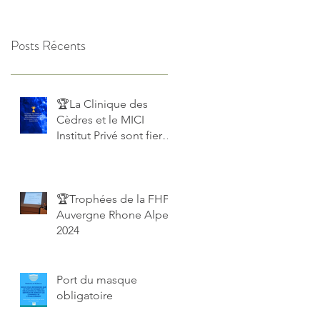
Posts Récents
🏆La Clinique des
Cèdres et le MICI
Institut Privé sont fiers
d’être finalistes
européens des
European Private
Hospital Awards 2025!
🏆Trophées de la FHP
Auvergne Rhone Alpes
2024
Port du masque
obligatoire