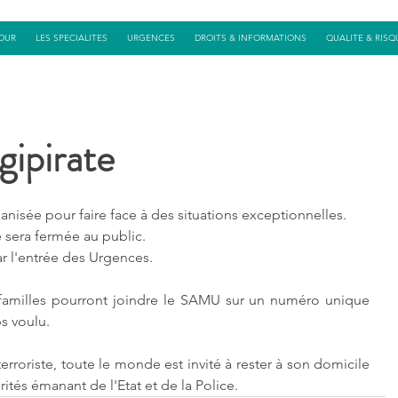
OUR
LES SPECIALITES
URGENCES
DROITS & INFORMATIONS
QUALITE & RISQ
gipirate
anisée pour faire face à des situations exceptionnelles. 
e sera fermée au public.
ar l'entrée des Urgences.
 familles pourront joindre le SAMU sur un numéro unique 
s voulu.
erroriste, toute le monde est invité à rester à son domicile 
rités émanant de l'Etat et de la Police.