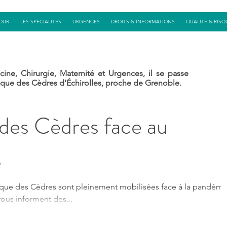
OUR
LES SPECIALITES
URGENCES
DROITS & INFORMATIONS
QUALITE & RISQ
cine, Chirurgie, Maternité et
Urgences
, il se passe
ique des Cèdres d’Échirolles, proche de Grenoble.
 des Cèdres face au
s
nique des Cèdres sont pleinement mobilisées face à la pandémi
ous informent des...