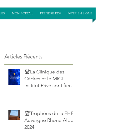
UES
MON PORTAIL
PRENDRE RDV
PAYER EN LIGNE
Articles Récents
🏆La Clinique des
Cèdres et le MICI
Institut Privé sont fiers
d’être finalistes
européens des
European Private
Hospital Awards 2025!
🏆Trophées de la FHP
e
Auvergne Rhone Alpes
2024