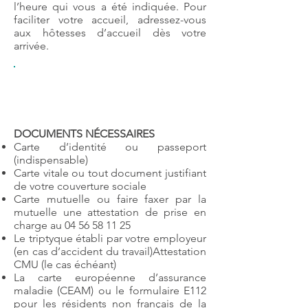
l’heure qui vous a été indiquée. Pour
faciliter votre accueil, adressez-vous
aux hôtesses d’accueil dès votre
arrivée.
FORMALITÉS
D’ADMISSION :
le
bureau des entrées est ouvert de
8h45 à 17h30.
DOCUMENTS
NÉCESSAIRES
Carte d’identité ou passeport
(indispensable)
Carte vitale ou tout document justifiant
de votre couverture sociale
Carte mutuelle ou faire faxer par la
mutuelle une attestation de prise en
charge au
04 56 58 11 25
Le triptyque établi par votre employeur
(en cas d’accident du travail)Attestation
CMU (le cas échéant)
La carte européenne d’assurance
maladie (CEAM) ou le formulaire E112
pour les résidents non français de la