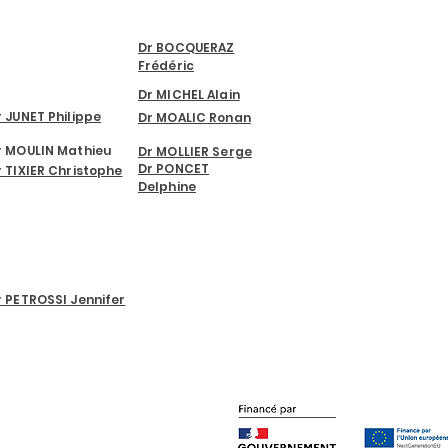
UROLOGIE
ORL -
CHIRURGIE
CANCEROLOGIE
Dr BOCQUERAZ
FACE ET COU
Frédéric
Dr MICHEL Alain
r JUNET Philippe
Dr MOALIC Ronan
r MOULIN Mathieu
Dr MOLLIER Serge
Dr PONCET
r TIXIER Christophe
Delphine
ORL
r PETROSSI Jennifer