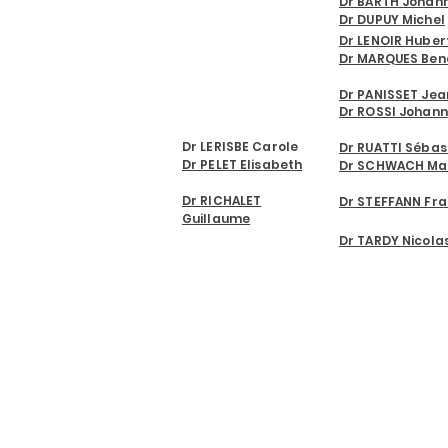
Dr BARTH Johan
Dr DUPUY Michel
LABORATOIRE
Dr LENOIR Huber
D'ANALYSE
Dr MARQUES Ben
MEDICALES
Dr PANISSET Je
Dr ROSSI Johann
Dr LERISBE Carole
Dr RUATTI Sébas
Dr PELET Elisabeth
Dr SCHWACH Ma
Dr RICHALET
Dr STEFFANN Fra
Guillaume
Dr TARDY Nicola