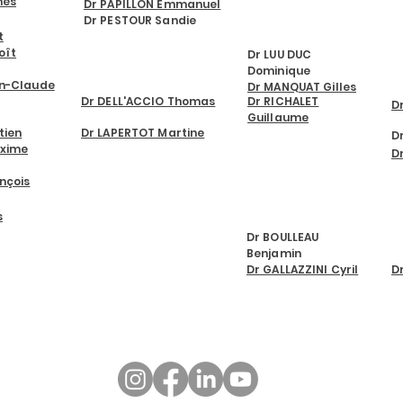
nes
Dr PAPILLON Emmanuel
Dr PESTOUR Sandie
t
GERIATRIE
oît
Dr LUU DUC
Dominique
an-Claude
Dr MANQUAT Gilles
Dr DELL'ACCIO Thomas
Dr RICHALET
D
Guillaume
tien
Dr LAPERTOT Martine
D
xime
D
Centre de
sommeil
nçois
s
Dr BOULLEAU
Benjamin
Dr GALLAZZINI Cyril
D