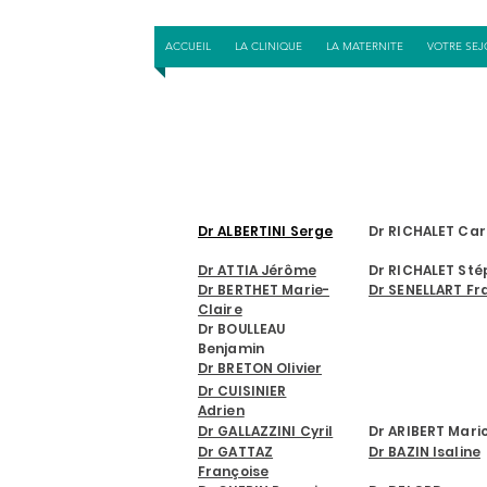
ACCUEIL
LA CLINIQUE
LA MATERNITE
VOTRE SEJ
CARDIOLOGIE
ANESTHESISTES
VASCUL
Dr ALBERTINI Serge
Dr RICHALET Car
Dr ATTIA Jérôme
Dr RICHALET Sté
Dr BERTHET Marie-
Dr SENELLART Fr
Claire
Dr BOULLEAU
Benjamin
CHIRURGIE DE
Dr BRETON Olivier
Dr CUISINIER
Adrien
Dr GALLAZZINI Cyril
Dr ARIBERT Mari
Dr GATTAZ
Dr BAZIN Isaline
Françoise