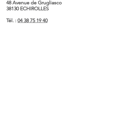
48 Avenue de Grugliasco
38130 ECHIROLLES
Tél. :
04 38 75 19 40
Envoyer un mail
Site Web
Prendre un rendez-vous en ligne
Retour
Contact
RGPD
Mentions légales