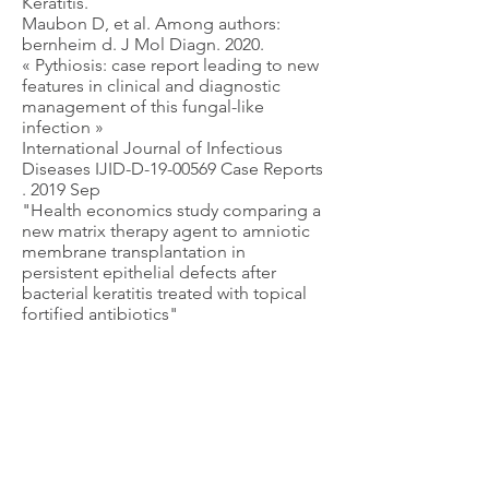
Keratitis.
Maubon D, et al. Among authors:
bernheim d. J Mol Diagn. 2020.
« Pythiosis: case report leading to new
features in clinical and diagnostic
management of this fungal-like
infection »
International Journal of Infectious
Diseases IJID-D-19-00569 Case Reports
. 2019 Sep
"Health economics study comparing a
new matrix therapy agent to amniotic
membrane transplantation in
persistent epithelial defects after
bacterial keratitis treated with topical
fortified antibiotics"
Nicolas Coste; Louise Baschet; Diane
Bernheim; Fréderic Olive; Muriel
Gousset; Julie Kosacki; Marc-Antoine
Chappelet; Christophe Chiquet;
Florent Aptel, MD, PhD GRAE-D-18-
01373
Effect of a New Matrix Therapy Agent
in Persistent Epithelial Defects After