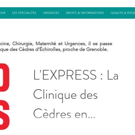
OUR
LES SPECIALITES
URGENCES
DROITS & INFORMATIONS
QUALITE & RISQ
cine, Chirurgie, Maternité et
Urgences
, il se passe
ique des Cèdres d’Échirolles, proche de Grenoble.
L'EXPRESS : La
Clinique des
Cèdres en
couverture ! Un
Le magazine L'EXPRESS du 3 octobre a consacr