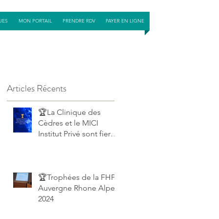
UES
MON PORTAIL
PRENDRE RDV
PAYER EN LIGNE
Articles Récents
🏆La Clinique des
Cèdres et le MICI
Institut Privé sont fiers
d’être finalistes
européens des
European Private
Hospital Awards 2025!
🏆Trophées de la FHP
Auvergne Rhone Alpes
2024
é