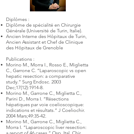
Diplômes :
Diplôme de spécialité en Chirurgie
Générale (Université de Turin, Italie).
Ancien Interne des Hôpitaux de Turin,
Ancien Assistant et Chef de Clinique
des Hôpitaux de Grenoble
Publications :
Morino M., Morra I., Rosso E., Miglietta
C., Garrone C. “Laparoscopic vs open
hepatic resection: a comparative
study.” Surg Endosc. 2003
Dec;17(12):1914-8.
Morino M., Garrone C., Miglietta C.,
Parini D., Morra I. “Résections
hépatiques par voie coelioscopique:
indications et résultats.” J Coeliochir.
2004 Mars;49:35-42.
Morino M., Garrone C., Miglietta C.,
Morra I. “Laparoscopic liver resection:
a report of 46 cases.” Osp. Ital. Chir.