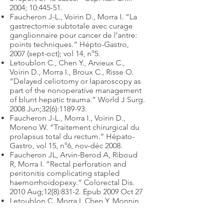
2004; 10:445-51.
Faucheron J-L., Voirin D., Morra I. “La
gastrectomie subtotale avec curage
ganglionnaire pour cancer de l’antre:
points techniques.” Hépto-Gastro,
2007 (sept-oct); vol 14, n°5.
Letoublon C., Chen Y., Arvieux C.,
Voirin D., Morra I., Broux C., Risse O.
“Delayed celiotomy or laparoscopy as
part of the nonoperative management
of blunt hepatic trauma.” World J Surg.
2008 Jun;32(6):1189-93.
Faucheron J-L., Morra I., Voirin D.,
Moreno W. “Traitement chirurgical du
prolapsus total du rectum.” Hépato-
Gastro, vol 15, n°6, nov-déc 2008.
Faucheron JL, Arvin-Berod A, Riboud
R, Morra I. “Rectal perforation and
peritonitis complicating stapled
haemorrhoidopexy.” Colorectal Dis.
2010 Aug;12(8):831-2. Epub 2009 Oct 27
Letoublon C, Morra I, Chen Y, Monnin
V, Voirin D, Arvieux C. “Hepatic arterial