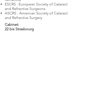
ESCRS : European Society of Cataract
and Refractive Surgeons
ASCRS : American Society of Cataract
and Refractive Surgery
Cabinet:
22 bis Strasbourg
38000 GRENOBLE
04-38-03-03-03
Envoyer un mail
Site Web
Retour
Contact
RGPD
Mentions légales