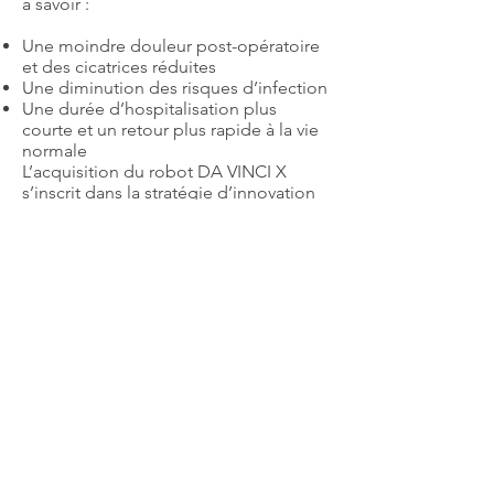
à savoir :
Une moindre douleur post-opératoire
et des cicatrices réduites
Une diminution des risques d’infection
Une durée d’hospitalisation plus
courte et un retour plus rapide à la vie
normale
L’acquisition du robot DA VINCI X
s’inscrit dans la stratégie d’innovation
de la Clinique des Cèdres et vient
compléter un plateau chirurgical déjà
très équipé et très performant, dans
l’objectif d’offrir à ses patients des
prises en charge de la meilleure qualité
possible.
Les avantages pour le
chirurgien :
Il permet d’atteindre des zones
anatomiques difficiles d’accès et
d’opérer toutes les morphologies,
grâce à la finesse des bras, leur