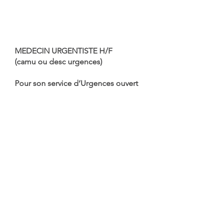
MEDECIN URGENTISTE H/F
(camu ou desc urgences)
Pour son service d’Urgences ouvert
24h/24h - 7j/7j – Statut libéral
Poste remplaçant régulier ou poste
fixe de 4 à 8 fois 24h/mois.
Plage horaire 12h ou 24h seul ou en
duo selon souhait.
Rémunération attractive
Adresser CV à DRH Mme DE
CASTRO Isabelle
21 rue Albert Londres – BP 219
38432 Echirolles Cedex