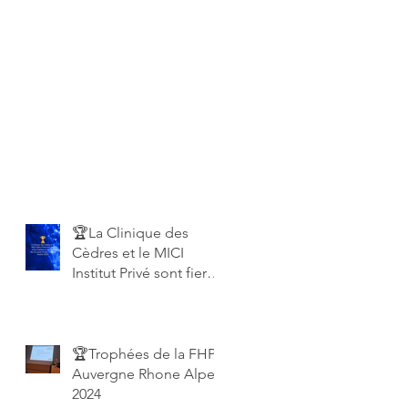
🏆La Clinique des
Cèdres et le MICI
Institut Privé sont fiers
d’être finalistes
européens des
European Private
Hospital Awards 2025!
🏆Trophées de la FHP
Auvergne Rhone Alpes
2024