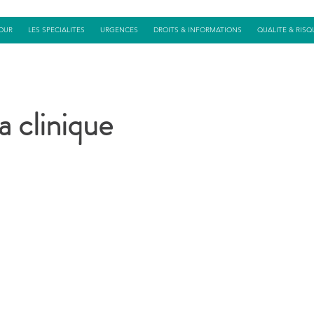
OUR
LES SPECIALITES
URGENCES
DROITS & INFORMATIONS
QUALITE & RISQ
a clinique