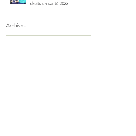
droits en santé 2022
Archives
octobre 2025
(1)
1 post
décembre 2024
(1)
1 post
décembre 2023
(1)
1 post
novembre 2023
(1)
1 post
juin 2023
(3)
3 posts
mai 2023
(1)
1 post
novembre 2022
(1)
1 post
mai 2022
(1)
1 post
septembre 2020
(1)
1 post
avril 2020
(1)
1 post
mars 2020
(1)
1 post
mai 2019
(1)
1 post
janvier 2019
(2)
2 posts